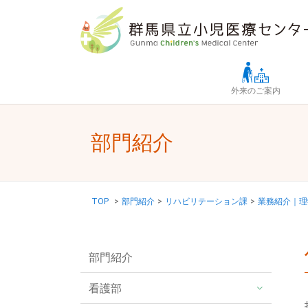
Skip to main content
外来のご案内
部門紹介
TOP
>
部門紹介
>
リハビリテーション課
>
業務紹介｜理学療法
部門紹介
看護部