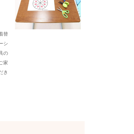
着替
ーシ
具の
ご家
だき