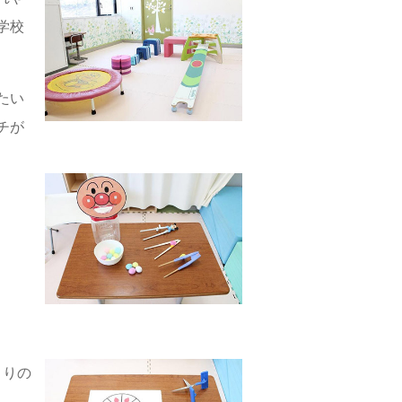
学校
たい
チが
とりの