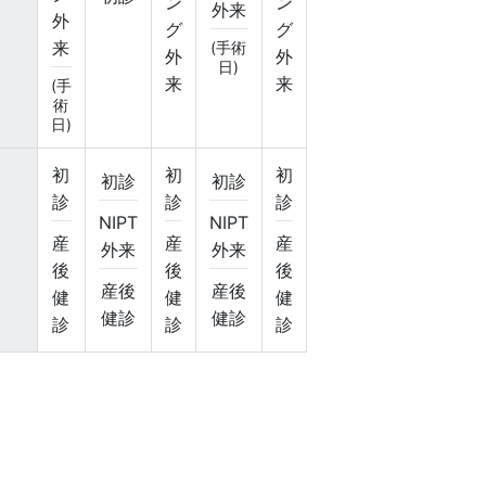
ン
ン
外来
外
グ
グ
来
(手術
外
外
日)
来
来
(手
術
日)
初
初
初
初診
初診
診
診
診
NIPT
NIPT
産
産
産
外来
外来
後
後
後
産後
産後
健
健
健
健診
健診
診
診
診