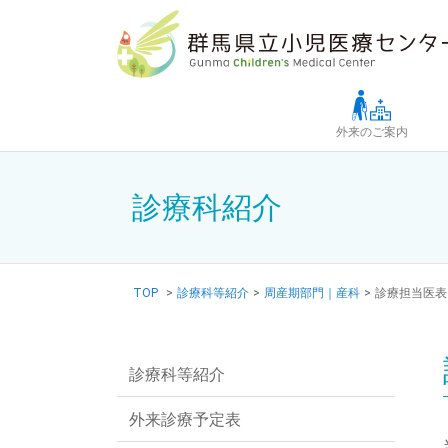
Skip to main content
外来のご案内
診療科紹介
TOP
>
診療科等紹介
>
周産期部門｜産科
>
診療担当医表
診療科等紹介
外来診療予定表