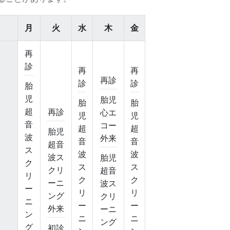
月
火
水
木
金
再
診
再
再
再診
診
診
胎
児
胎児
胎
胎
超
再診
心エ
児
児
音
コー
超
超
胎児
波
外来
音
音
超音
ス
波
波
波ス
胎児
ク
ス
ス
クリ
超音
リ
ク
ク
ーニ
波ス
ー
リ
リ
ング
クリ
ニ
ー
ー
外来
ーニ
ン
ニ
ニ
ング
グ
初診