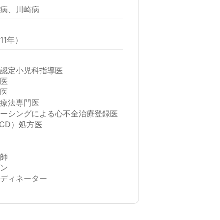
臓病、川崎病
11年）
・認定小児科指導医
門医
門医
吸療法専門医
ペーシングによる心不全治療登録医
CD）処方医
講師
ゾン
ーディネーター