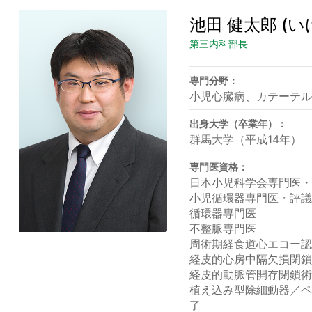
池田 健太郎
(い
第三内科部長
専門分野：
小児心臓病、カテーテ
出身大学（卒業年）：
群馬大学（平成14年）
専門医資格：
日本小児科学会専門医
小児循環器専門医・評
循環器専門医
不整脈専門医
周術期経食道心エコー
経皮的心房中隔欠損閉
経皮的動脈管開存閉鎖
植え込み型除細動器／
了