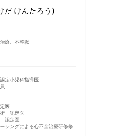
けだ けんたろう)
ル治療、不整脈
・認定小児科指導医
議員
認定医
鎖術 認定医
術 認定医
ペーシングによる心不全治療研修修