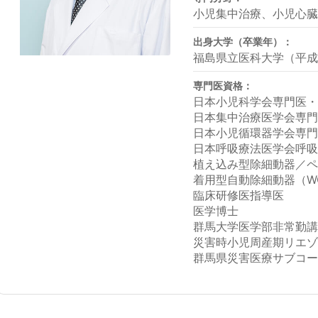
小児集中治療、小児心
出身大学（卒業年）：
福島県立医科大学（平成
専門医資格：
日本小児科学会専門医
日本集中治療医学会専
日本小児循環器学会専
日本呼吸療法医学会呼
植え込み型除細動器／
着用型自動除細動器（W
臨床研修医指導医
医学博士
群馬大学医学部非常勤
災害時小児周産期リエ
群馬県災害医療サブコ