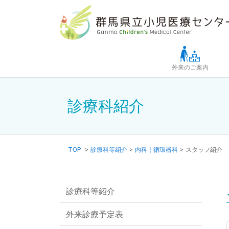
Skip to main content
外来のご案内
診療科紹介
TOP
>
診療科等紹介
>
内科｜循環器科
>
スタッフ紹介
診療科等紹介
外来診療予定表