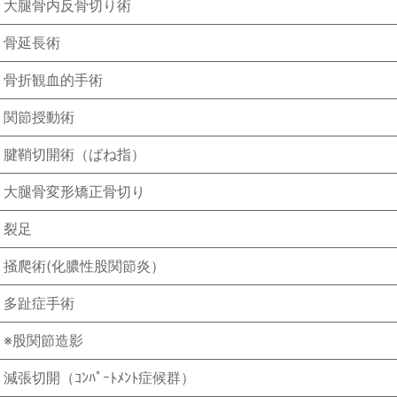
大腿骨内反骨切り術
骨延長術
骨折観血的手術
関節授動術
腱鞘切開術（ばね指）
大腿骨変形矯正骨切り
裂足
掻爬術(化膿性股関節炎）
多趾症手術
※股関節造影
減張切開（ｺﾝﾊﾟｰﾄﾒﾝﾄ症候群）