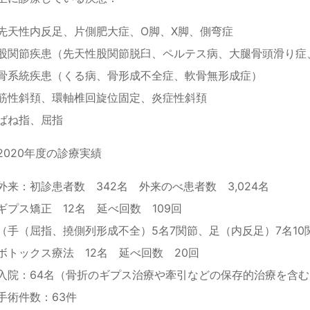
先天性内反足、片側肥大症、O脚、X脚、側弯症
股関節疾患（先天性股関節脱臼、ペルテス病、大腿骨頭滑り症
骨系統疾患（くる病、骨形成不全症、軟骨無形成症）
筋性斜頚、環軸椎回旋位固定、炎症性斜頚
ばね指、屈指
2020年度の診療実績
外来：初診患者数 342名 外来のべ患者数 3,024名
ギプス矯正 12名 延べ回数 109回
（手（屈指、撓側列形成不全）5名7関節、足（内反足）7名10
ボトックス療法 12名 延べ回数 20回
入院：64名（骨折のギプス治療や牽引などの保存的治療を含む
手術件数：63件