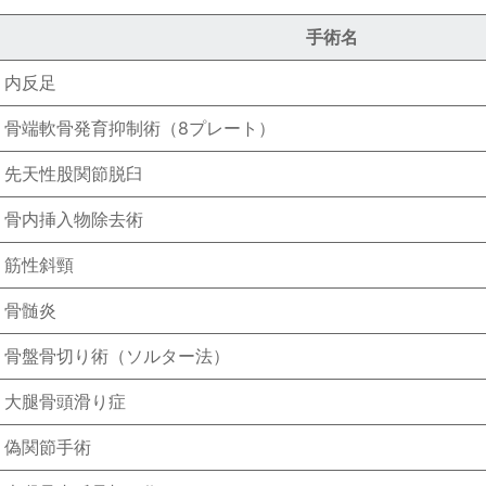
手術名
内反足
骨端軟骨発育抑制術（8プレート）
先天性股関節脱臼
骨内挿入物除去術
筋性斜頸
骨髄炎
骨盤骨切り術（ソルター法）
大腿骨頭滑り症
偽関節手術