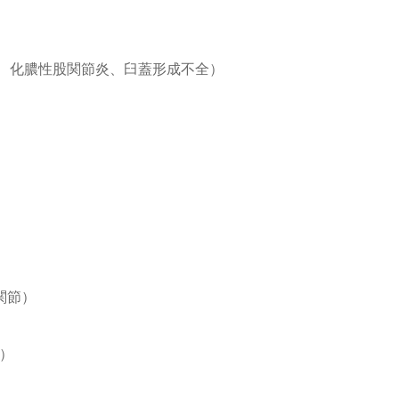
、化膿性股関節炎、臼蓋形成不全）
関節）
）